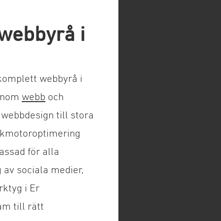
 webbyrå i
 komplett webbyrå i
 inom
webb
och
 webbdesign till stora
ökmotoroptimering
assad för alla
 av sociala medier,
rktyg i Er
m till rätt