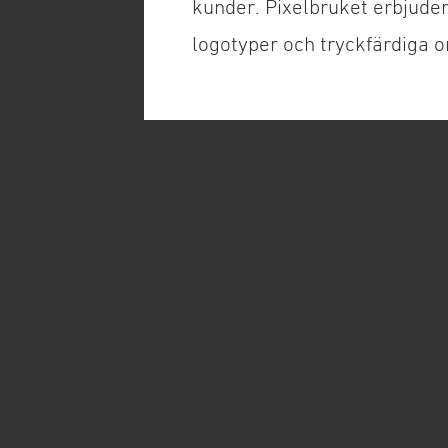
kunder. Pixelbruket erbjude
logotyper och tryckfärdiga or